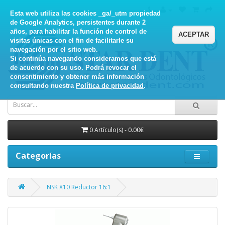
Esta web utiliza las cookies _ga/_utm propiedad
de Google Analytics, persistentes durante 2
años, para habilitar la función de control de
ACEPTAR
visitas únicas con el fin de facilitarle su
navegación por el sitio web.
Si continúa navegando consideramos que está
de acuerdo con su uso. Podrá revocar el
consentimiento y obtener más información
consultando nuestra
Política de privacidad
.
0 Artículo(s) - 0.00€
Categorías
NSK X10 Reductor 16:1