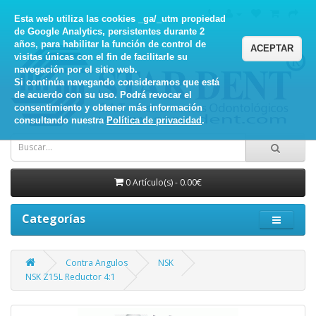
Esta web utiliza las cookies _ga/_utm propiedad
de Google Analytics, persistentes durante 2
años, para habilitar la función de control de
ACEPTAR
visitas únicas con el fin de facilitarle su
navegación por el sitio web.
Si continúa navegando consideramos que está
de acuerdo con su uso. Podrá revocar el
consentimiento y obtener más información
consultando nuestra
Política de privacidad
.
0 Artículo(s) - 0.00€
Categorías
Contra Angulos
NSK
NSK Z15L Reductor 4:1