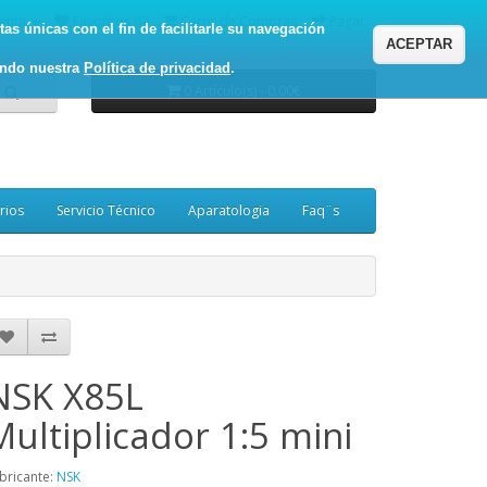
enta
Favoritos (0)
Carro de Compras
Pagar
as únicas con el fin de facilitarle su navegación
ACEPTAR
ando nuestra
Política de privacidad
.
0 Artículo(s) - 0.00€
rios
Servicio Técnico
Aparatologia
Faq¨s
NSK X85L
Multiplicador 1:5 mini
bricante:
NSK