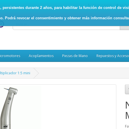
93.017.5078
Mi Cu
persistentes durante 2 años, para habilitar la función de control de visit
o. Podrá revocar el consentimiento y obtener más información consult
icromotores
Acoplamientos
Piezas de Mano
Repuestos y Acceso
tiplicador 1:5 mini
Fa