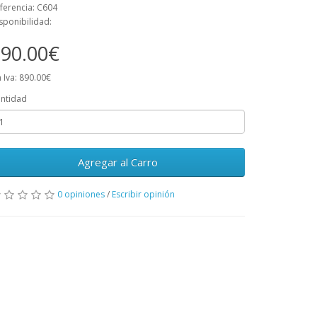
ferencia: C604
sponibilidad:
90.00€
n Iva: 890.00€
ntidad
Agregar al Carro
0 opiniones
/
Escribir opinión