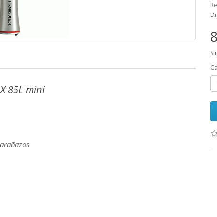
Re
Di
8
Si
Ca
X 85L mini
 arañazos