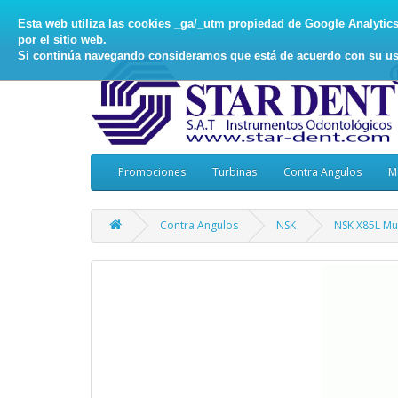
Esta web utiliza las cookies _ga/_utm propiedad de Google Analytics, 
por el sitio web.
Si continúa navegando consideramos que está de acuerdo con su us
Promociones
Turbinas
Contra Angulos
M
Contra Angulos
NSK
NSK X85L Mul