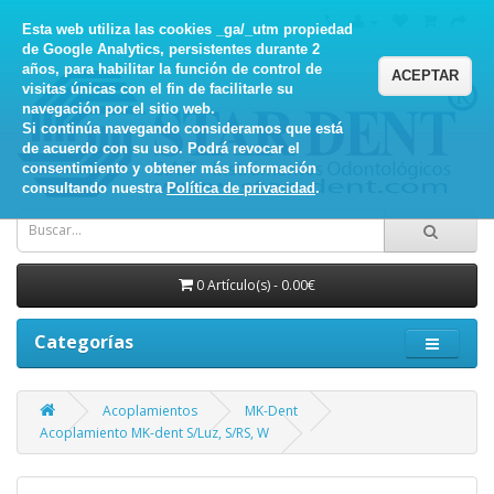
Esta web utiliza las cookies _ga/_utm propiedad
de Google Analytics, persistentes durante 2
años, para habilitar la función de control de
ACEPTAR
visitas únicas con el fin de facilitarle su
navegación por el sitio web.
Si continúa navegando consideramos que está
de acuerdo con su uso. Podrá revocar el
consentimiento y obtener más información
consultando nuestra
Política de privacidad
.
0 Artículo(s) - 0.00€
Categorías
Acoplamientos
MK-Dent
Acoplamiento MK-dent S/Luz, S/RS, W