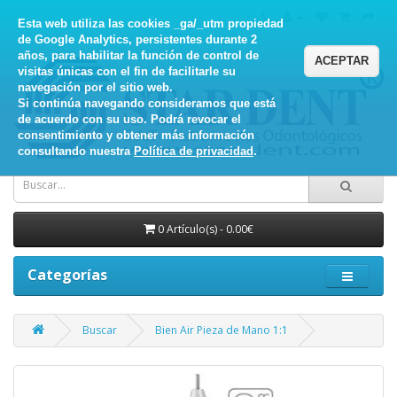
Esta web utiliza las cookies _ga/_utm propiedad
de Google Analytics, persistentes durante 2
años, para habilitar la función de control de
ACEPTAR
visitas únicas con el fin de facilitarle su
navegación por el sitio web.
Si continúa navegando consideramos que está
de acuerdo con su uso. Podrá revocar el
consentimiento y obtener más información
consultando nuestra
Política de privacidad
.
0 Artículo(s) - 0.00€
Categorías
Buscar
Bien Air Pieza de Mano 1:1