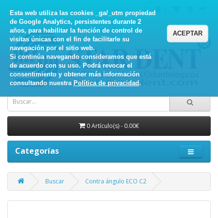
Esta web utiliza las cookies _ga/_utm propiedad
de Google Analytics, persistentes durante 2
años, para habilitar la función de control de
ACEPTAR
visitas únicas con el fin de facilitarle su
navegación por el sitio web.
Si continúa navegando consideramos que está
de acuerdo con su uso. Podrá revocar el
consentimiento y obtener más información
consultando nuestra
Política de privacidad
.
0 Artículo(s) - 0.00€
Categorías
Buscar
Contra ángulo ECO C2