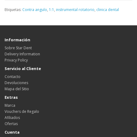
Etiquetas:
Contra angulo
,
1:1
,
instrumental rotatorio
,
clinica dental
Información
Sobre Star Dent
Delivery Information
Privacy Policy
Servicio al Cliente
Contacto
Devoluciones
Mapa del Sitio
Extras
Marca
Vouchers de Regalo
Afiliados
Ofertas
Cuenta