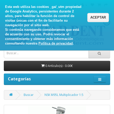
Esta web utiliza las cookies _ga/_utm propiedad
de Google Analytics, persistentes durante 2
años, para habilitar la función de control de
ACEPTAR
visitas únicas con el fin de facilitarle su
navegación por el sitio web.
Si continúa navegando consideramos que está
de acuerdo con su uso. Podrá revocar el
consentimiento y obtener más información
consultando nuestra
Política de privacidad
.
0 Artículo(s) - 0.00€
Categorías
Buscar
NSK M95L Multiplicador 1:5