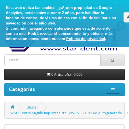
Esta web utiliza las cookies _ga/_utm propiedad de Google
Analytics, persistentes durante 2 años, para habilitar la
función de control de visitas únicas con el fin de facilitarle su
navegación por el sitio web.
Si continúa navegando consideramos que está de acuerdo
con su uso. Podrá revocar el consentimiento y obtener más
información consultando nuestra
Política de privacidad
.
0 Artículo(s) - 0.00€
Categorías
Buscar
W&H Contra Angulo Implantes 20:1 WS-75 LG Luz Led Autogenerada PL