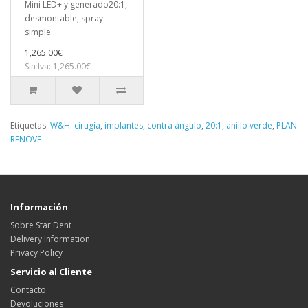
Mini LED+ y generado20:1,
desmontable, spray
simple..
1,265.00€
Sin Iva: 1,265.00€
Etiquetas:
W&H. cirugía
,
implantes
,
contra ángulo
,
20:1
,
anillo verde
,
PLAN
RENOVE
Información
Sobre Star Dent
Delivery Information
Privacy Policy
Servicio al Cliente
Contacto
Devoluciones