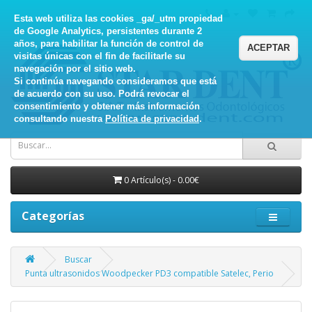
Esta web utiliza las cookies _ga/_utm propiedad
de Google Analytics, persistentes durante 2
años, para habilitar la función de control de
ACEPTAR
visitas únicas con el fin de facilitarle su
navegación por el sitio web.
Si continúa navegando consideramos que está
de acuerdo con su uso. Podrá revocar el
consentimiento y obtener más información
consultando nuestra
Política de privacidad
.
0 Artículo(s) - 0.00€
Categorías
Buscar
Punta ultrasonidos Woodpecker PD3 compatible Satelec, Perio