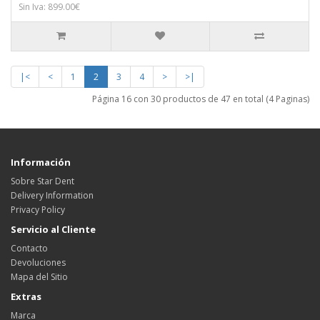
Sin Iva: 899.00€
|<
<
1
2
3
4
>
>|
Página 16 con 30 productos de 47 en total (4 Paginas)
Información
Sobre Star Dent
Delivery Information
Privacy Policy
Servicio al Cliente
Contacto
Devoluciones
Mapa del Sitio
Extras
Marca