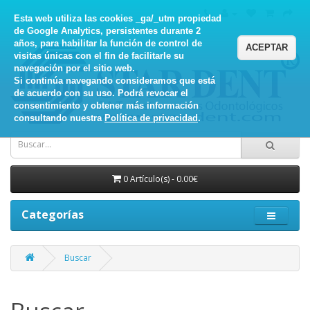
Esta web utiliza las cookies _ga/_utm propiedad
de Google Analytics, persistentes durante 2
años, para habilitar la función de control de
ACEPTAR
visitas únicas con el fin de facilitarle su
navegación por el sitio web.
Si continúa navegando consideramos que está
de acuerdo con su uso. Podrá revocar el
consentimiento y obtener más información
consultando nuestra
Política de privacidad
.
0 Artículo(s) - 0.00€
Categorías
Buscar