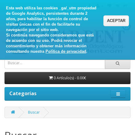
Esta web utiliza las cookies _ga/_utm propiedad
de Google Analytics, persistentes durante 2
años, para habilitar la función de control de
ACEPTAR
visitas únicas con el fin de facilitarle su
navegación por el sitio web.
Si continúa navegando consideramos que está
de acuerdo con su uso. Podrá revocar el
consentimiento y obtener más información
consultando nuestra
Política de privacidad
.
0 Artículo(s) - 0.00€
Categorías
Buscar