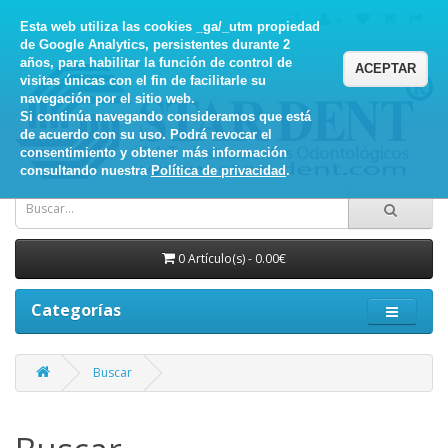
Esta web utiliza las cookies _ga/_utm propiedad
de Google Analytics, persistentes durante 2
años, para habilitar la función de control de
ACEPTAR
visitas únicas con el fin de facilitarle su
navegación por el sitio web.
Si continúa navegando consideramos que está
de acuerdo con su uso. Podrá revocar el
consentimiento y obtener más información
consultando nuestra
Política de privacidad
.
0 Artículo(s) - 0.00€
Categorías
Buscar