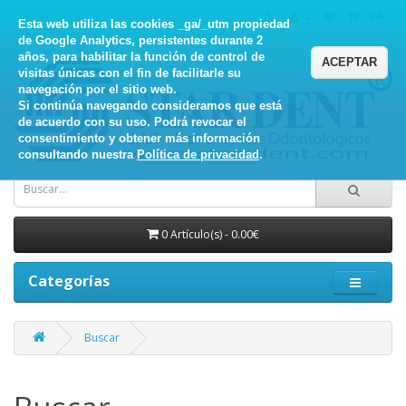
Esta web utiliza las cookies _ga/_utm propiedad
de Google Analytics, persistentes durante 2
años, para habilitar la función de control de
ACEPTAR
visitas únicas con el fin de facilitarle su
navegación por el sitio web.
Si continúa navegando consideramos que está
de acuerdo con su uso. Podrá revocar el
consentimiento y obtener más información
consultando nuestra
Política de privacidad
.
0 Artículo(s) - 0.00€
Categorías
Buscar