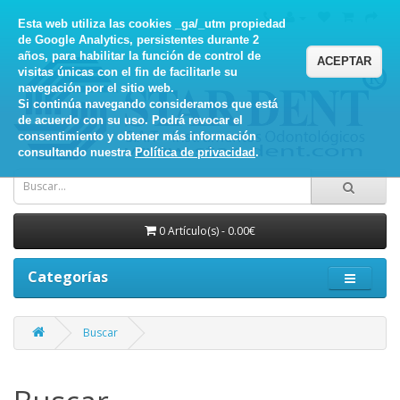
Esta web utiliza las cookies _ga/_utm propiedad
de Google Analytics, persistentes durante 2
años, para habilitar la función de control de
ACEPTAR
visitas únicas con el fin de facilitarle su
navegación por el sitio web.
Si continúa navegando consideramos que está
de acuerdo con su uso. Podrá revocar el
consentimiento y obtener más información
consultando nuestra
Política de privacidad
.
0 Artículo(s) - 0.00€
Categorías
Buscar