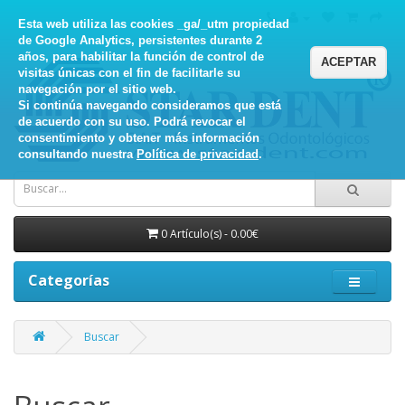
Esta web utiliza las cookies _ga/_utm propiedad
de Google Analytics, persistentes durante 2
años, para habilitar la función de control de
ACEPTAR
visitas únicas con el fin de facilitarle su
navegación por el sitio web.
Si continúa navegando consideramos que está
de acuerdo con su uso. Podrá revocar el
consentimiento y obtener más información
consultando nuestra
Política de privacidad
.
0 Artículo(s) - 0.00€
Categorías
Buscar