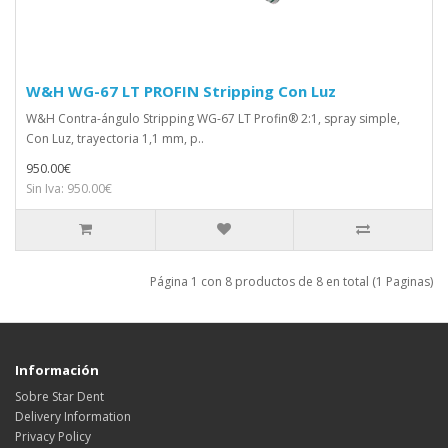
W&H WG-67 LT PROFIN Stripping Con Luz
W&H Contra-ángulo Stripping WG-67 LT Profin® 2:1, spray simple,
Con Luz, trayectoria 1,1 mm, p..
950.00€
Sin Iva: 950.00€
Página 1 con 8 productos de 8 en total (1 Paginas)
Información
Sobre Star Dent
Delivery Information
Privacy Policy