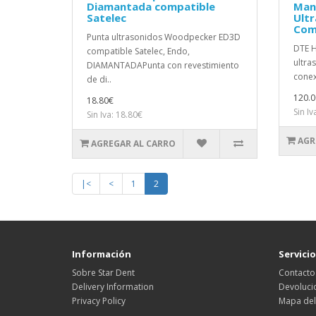
Diamantada compatible
Man
Satelec
Ultr
Com
Punta ultrasonidos Woodpecker ED3D
DTE H
compatible Satelec, Endo,
ultra
DIAMANTADAPunta con revestimiento
conex
de di..
120.0
18.80€
Sin Iv
Sin Iva: 18.80€
AGR
AGREGAR AL CARRO
|<
<
1
2
Información
Servicio
Sobre Star Dent
Contacto
Delivery Information
Devoluci
Privacy Policy
Mapa del 