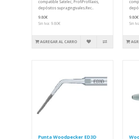
compatible Satelec, ProfiProfilaxis,
compa
depósitos supragingivales.Rec..
depós
9.80€
9.80€
Sin Iva: 9.80€
Sin Iv
AGREGAR AL CARRO
AGR
Punta Woodpecker ED3D
Woo