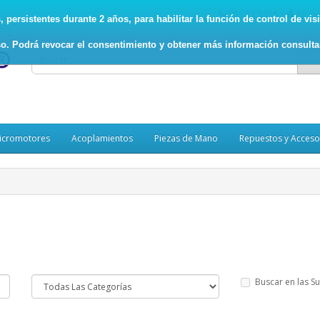
93.017.5078
Mi Cu
persistentes durante 2 años, para habilitar la función de control de visit
o. Podrá revocar el consentimiento y obtener más información consult
icromotores
Acoplamientos
Piezas de Mano
Repuestos y Acceso
Buscar en las S