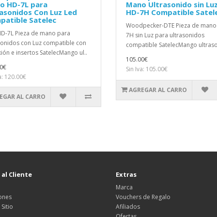
o HD-7L para
Mano Ultrasonido sin Lu
asonidos Con Luz Led
HD-7H Compatible Satel
patible Satelec
Woodpecker-DTE Pieza de mano
D-7L Pieza de mano para
7H sin Luz para ultrasonidos
sonidos con Luz compatible con
compatible SatelecMango ultraso
ión e insertos SatelecMango ul..
105.00€
0€
Sin Iva: 105.00€
a: 120.00€
AGREGAR AL CARRO
EGAR AL CARRO
 al Cliente
Extras
Marca
ones
Vouchers de Regalo
Sitio
Afiliados
Ofertas