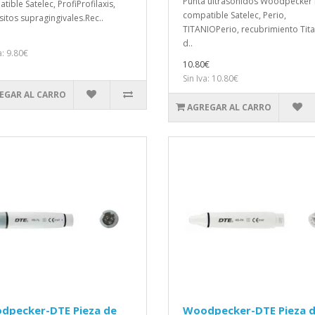
Punta ultrasonidos Woodpecker
tible Satelec, ProfiProfilaxis,
compatible Satelec, Perio,
itos supragingivales.Rec..
TITANIOPerio, recubrimiento Tita
d..
a: 9.80€
10.80€
Sin Iva: 10.80€
EGAR AL CARRO
AGREGAR AL CARRO
dpecker-DTE Pieza de
Woodpecker-DTE Pieza 