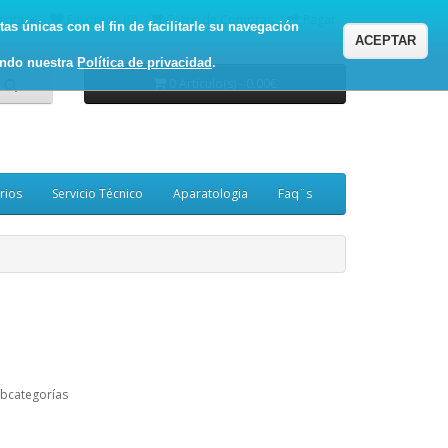
enta
Favoritos (0)
Carro de Compras
Pagar
as únicas con el fin de facilitarle su navegación
ACEPTAR
ando nuestra
Política de privacidad
.
0 Artículo(s) - 0.00€
rios
Servicio Técnico
Aparatologia
Faq¨s
ubcategorías