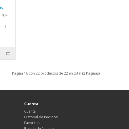
z
ec
 HD-
nid..
Página 16 con 22 productos de 22 en total (2 Paginas)
Cuenta
Cuenta
Historial de Pedidos
Favoritos
Boletín de Noticias