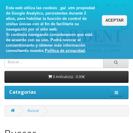
Esta web utiliza las cookies _ga/_utm propiedad
de Google Analytics, persistentes durante 2
años, para habilitar la función de control de
ACEPTAR
visitas únicas con el fin de facilitarle su
navegación por el sitio web.
Si continúa navegando consideramos que está
de acuerdo con su uso. Podrá revocar el
consentimiento y obtener más información
consultando nuestra
Política de privacidad
.
0 Artículo(s) - 0.00€
Categorías
Buscar