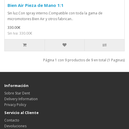
Bien Air Pieza de Mano 1:1
Sin luz.Con spray interno.Compatible con toda la gama de
micromotores Bien Air y otros fabrican..
330.00€
Sin Iva: 330.00€
Página 1 con 9 productos de 9 en total (1 Paginas)
Información
Sobre Star Dent
Delivery Information
Privacy Policy
Servicio al Cliente
Contacto
Devoluciones