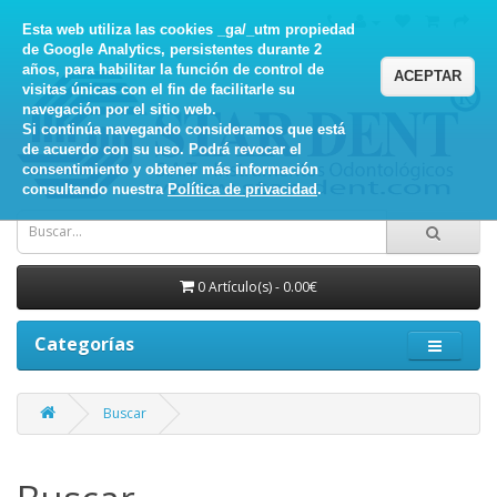
Esta web utiliza las cookies _ga/_utm propiedad
de Google Analytics, persistentes durante 2
años, para habilitar la función de control de
ACEPTAR
visitas únicas con el fin de facilitarle su
navegación por el sitio web.
Si continúa navegando consideramos que está
de acuerdo con su uso. Podrá revocar el
consentimiento y obtener más información
consultando nuestra
Política de privacidad
.
0 Artículo(s) - 0.00€
Categorías
Buscar