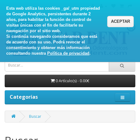
Esta web utiliza las cookies _ga/_utm propiedad
de Google Analytics, persistentes durante 2
años, para habilitar la función de control de
ACEPTAR
visitas únicas con el fin de facilitarle su
navegación por el sitio web.
Si continúa navegando consideramos que está
de acuerdo con su uso. Podrá revocar el
consentimiento y obtener más información
consultando nuestra
Política de privacidad
.
0 Artículo(s) - 0.00€
Categorías
Buscar