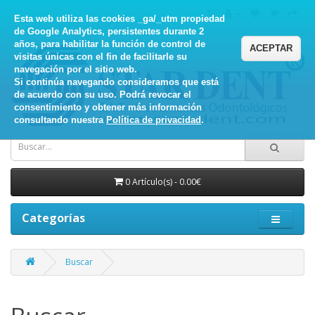
Esta web utiliza las cookies _ga/_utm propiedad
de Google Analytics, persistentes durante 2
años, para habilitar la función de control de
ACEPTAR
visitas únicas con el fin de facilitarle su
navegación por el sitio web.
Si continúa navegando consideramos que está
de acuerdo con su uso. Podrá revocar el
consentimiento y obtener más información
consultando nuestra
Política de privacidad
.
0 Artículo(s) - 0.00€
Categorías
Buscar