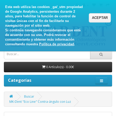
Esta web utiliza las cookies _ga/_utm propiedad
de Google Analytics, persistentes durante 2
años, para habilitar la función de control de
ACEPTAR
visitas únicas con el fin de facilitarle su
navegación por el sitio web.
Si continúa navegando consideramos que está
de acuerdo con su uso. Podrá revocar el
consentimiento y obtener más información
consultando nuestra
Política de privacidad
.
0 Artículo(s) - 0.00€
Categorías
Buscar
MK-Dent "Eco Line" Contra-ángulo con Luz