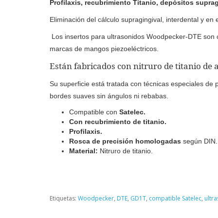
Profilaxis, recubrimiento Titanio, depósitos suprag
Eliminación del cálculo supragingival, interdental y en e
Los insertos para ultrasonidos Woodpecker-DTE son co
marcas de mangos piezoeléctricos.
Están fabricados con nitruro de titanio de 
Su superficie está tratada con técnicas especiales de 
bordes suaves sin ángulos ni rebabas.
Compatible con
Satelec.
Con recubrimiento de titanio.
Profilaxis.
Rosca de precisión homologadas
según DIN.
Material:
Nitruro de titanio.
Etiquetas:
Woodpecker
,
DTE
,
GD1T
,
compatible Satelec
,
ultr