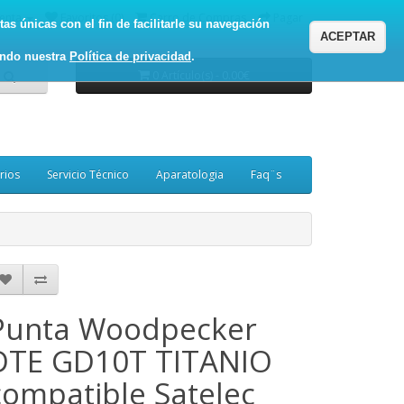
enta
Favoritos (0)
Carro de Compras
Pagar
as únicas con el fin de facilitarle su navegación
ACEPTAR
ando nuestra
Política de privacidad
.
0 Artículo(s) - 0.00€
rios
Servicio Técnico
Aparatologia
Faq¨s
Punta Woodpecker
DTE GD10T TITANIO
compatible Satelec