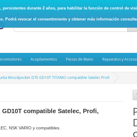
93.017.5078
Mi Cu
persistentes durante 2 años, para habilitar la función de control de visit
o. Podrá revocar el consentimiento y obtener más información consult
icromotores
Acoplamientos
Piezas de Mano
Repuestos y Acceso
unta Woodpecker DTE GD10T TITANIO compatible Satelec Profi
 GD10T compatible Satelec, Profi,
LEC, NSK VARIO y compatibles.