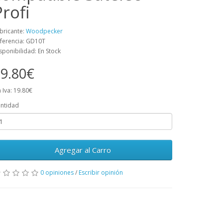
Profi
bricante:
Woodpecker
ferencia: GD10T
sponibilidad: En Stock
9.80€
n Iva: 19.80€
ntidad
Agregar al Carro
0 opiniones
/
Escribir opinión