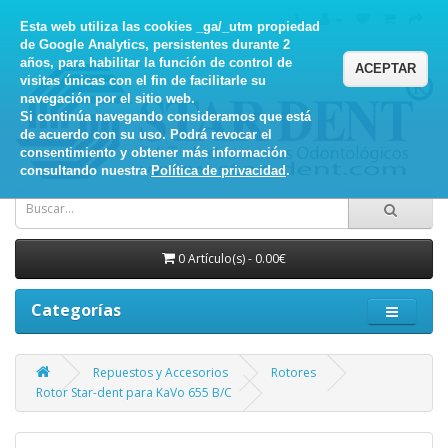
Esta web utiliza las cookies _ga/_utm propiedad
de Google Analytics, persistentes durante 2
años, para habilitar la función de control de
ACEPTAR
visitas únicas con el fin de facilitarle su
navegación por el sitio web.
Si continúa navegando consideramos que está
de acuerdo con su uso. Podrá revocar el
consentimiento y obtener más información
consultando nuestra
Política de privacidad
.
0 Artículo(s) - 0.00€
Categorías
Repuestos y Accesorios
Rotores
Rotor Star-dent para KaVo 655 B/C