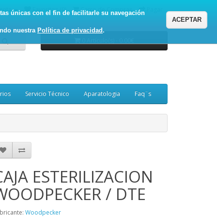
enta
Favoritos (0)
Carro de Compras
Pagar
as únicas con el fin de facilitarle su navegación
ACEPTAR
ando nuestra
Política de privacidad
.
0 Artículo(s) - 0.00€
rios
Servicio Técnico
Aparatologia
Faq¨s
CAJA ESTERILIZACION
WOODPECKER / DTE
bricante:
Woodpecker