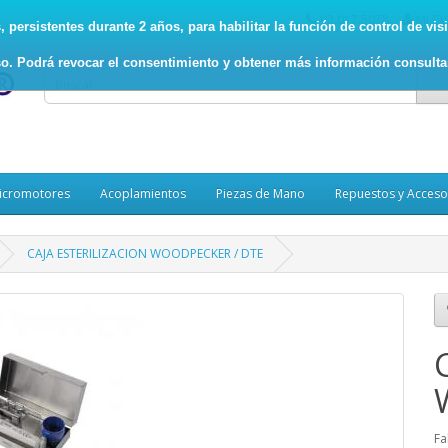
93.017.5078
Mi Cu
persistentes durante 2 años, para habilitar la función de control de visit
o. Podrá revocar el consentimiento y obtener más información consult
icromotores
Acoplamientos
Piezas de Mano
Repuestos y Acceso
CAJA ESTERILIZACION WOODPECKER / DTE
Fa