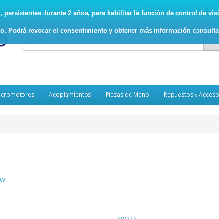
93.017.5078
Mi Cu
persistentes durante 2 años, para habilitar la función de control de visit
o. Podrá revocar el consentimiento y obtener más información consult
icromotores
Acoplamientos
Piezas de Mano
Repuestos y Acceso
W
APOZA