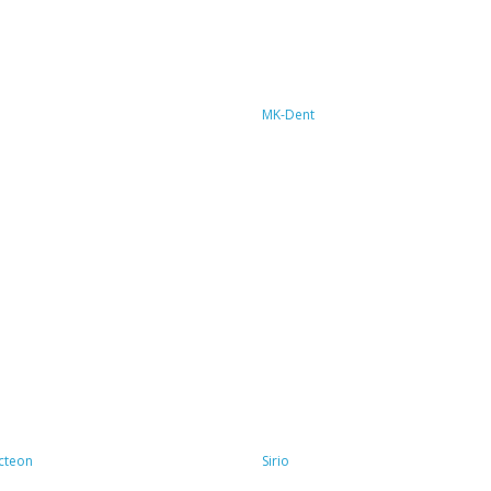
MK-Dent
cteon
Sirio