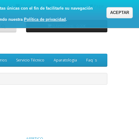
enta
Favoritos (0)
Carro de Compras
Pagar
as únicas con el fin de facilitarle su navegación
ACEPTAR
ando nuestra
Política de privacidad
.
0 Artículo(s) - 0.00€
rios
Servicio Técnico
Aparatologia
Faq¨s
ASEPTICO