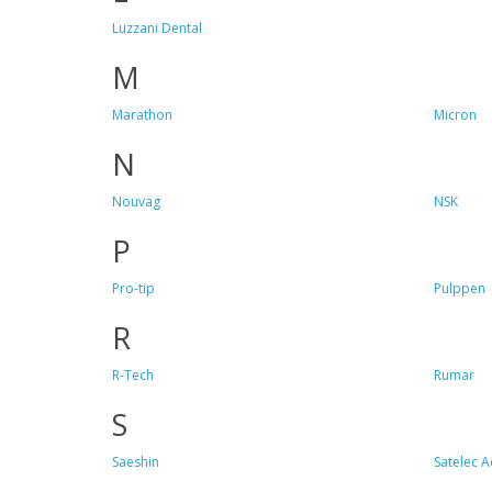
Luzzani Dental
M
Marathon
Micron
N
Nouvag
NSK
P
Pro-tip
Pulppen
R
R-Tech
Rumar
S
Saeshin
Satelec A