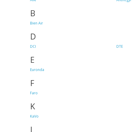
B
Bien Air
D
DCI
DTE
E
Euronda
F
Faro
K
KaVo
L