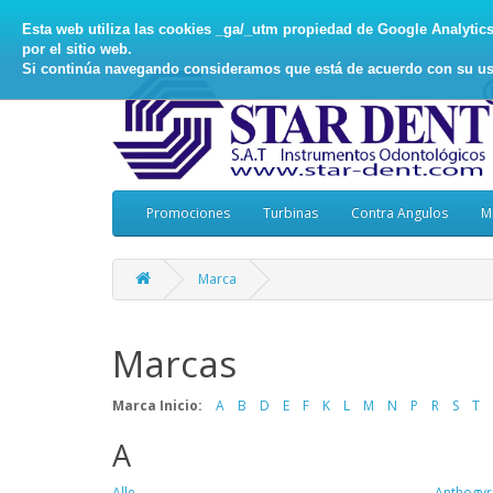
Esta web utiliza las cookies _ga/_utm propiedad de Google Analytics, 
por el sitio web.
Si continúa navegando consideramos que está de acuerdo con su us
Promociones
Turbinas
Contra Angulos
M
Marca
Marcas
Marca Inicio:
A
B
D
E
F
K
L
M
N
P
R
S
T
A
Alle
Anthogyr