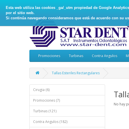
Esta web utiliza las cookies _ga/_utm propiedad de Google Analytics, 
por el sitio web.
Si continúa navegando consideramos que está de acuerdo con su us
Promociones
Turbinas
Contra Angulos
M
Tallas Esteriles Rectangulares
Cirugia (6)
Tall
Promociones (7)
No hay p
Turbinas (121)
Contra Angulos (182)