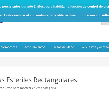
93.017.5078
Mi Cu
persistentes durante 2 años, para habilitar la función de control de visit
o. Podrá revocar el consentimiento y obtener más información consult
icromotores
Acoplamientos
Piezas de Mano
Repuestos y Acceso
as Esteriles Rectangulares
roductos para mostrar en esta categoría.