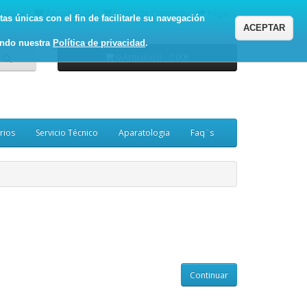
enta
Favoritos (0)
Carro de Compras
Pagar
as únicas con el fin de facilitarle su navegación
ACEPTAR
ando nuestra
Política de privacidad
.
0 Artículo(s) - 0.00€
rios
Servicio Técnico
Aparatologia
Faq¨s
Continuar