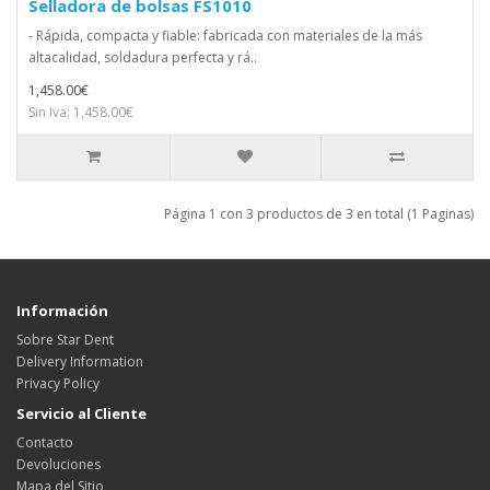
Selladora de bolsas FS1010
- Rápida, compacta y fiable: fabricada con materiales de la más
altacalidad, soldadura perfecta y rá..
1,458.00€
Sin Iva: 1,458.00€
Página 1 con 3 productos de 3 en total (1 Paginas)
Información
Sobre Star Dent
Delivery Information
Privacy Policy
Servicio al Cliente
Contacto
Devoluciones
Mapa del Sitio