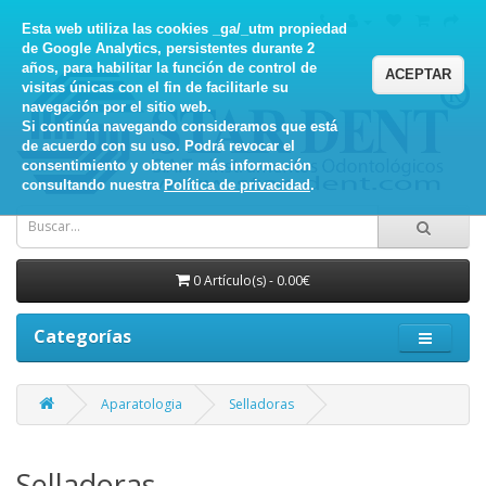
Esta web utiliza las cookies _ga/_utm propiedad
de Google Analytics, persistentes durante 2
años, para habilitar la función de control de
ACEPTAR
visitas únicas con el fin de facilitarle su
navegación por el sitio web.
Si continúa navegando consideramos que está
de acuerdo con su uso. Podrá revocar el
consentimiento y obtener más información
consultando nuestra
Política de privacidad
.
0 Artículo(s) - 0.00€
Categorías
Aparatologia
Selladoras
Selladoras