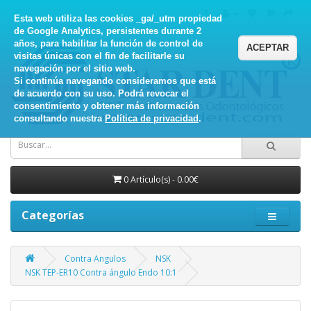
Esta web utiliza las cookies _ga/_utm propiedad
de Google Analytics, persistentes durante 2
años, para habilitar la función de control de
ACEPTAR
visitas únicas con el fin de facilitarle su
navegación por el sitio web.
Si continúa navegando consideramos que está
de acuerdo con su uso. Podrá revocar el
consentimiento y obtener más información
consultando nuestra
Política de privacidad
.
0 Artículo(s) - 0.00€
Categorías
Contra Angulos
NSK
NSK TEP-ER10 Contra ángulo Endo 10:1