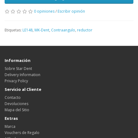
0 opiniones
/
Escribir opinión
Etiquetas:
LE148
,
MK-Dent
,
Contraangulo
,
reductor
Información
Sobre Star Dent
Delivery Information
Privacy Policy
Servicio al Cliente
Contacto
Devoluciones
Mapa del Sitio
Extras
Marca
Vouchers de Regalo