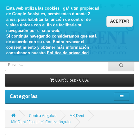
Esta web utiliza las cookies _ga/_utm propiedad
de Google Analytics, persistentes durante 2
años, para habilitar la función de control de
ACEPTAR
visitas únicas con el fin de facilitarle su
navegación por el sitio web.
Si continúa navegando consideramos que está
de acuerdo con su uso. Podrá revocar el
consentimiento y obtener más información
consultando nuestra
Política de privacidad
.
0 Artículo(s) - 0.00€
Categorías
Contra Angulos
MK-Dent
MK-Dent "Eco Line" Contra-ángulo