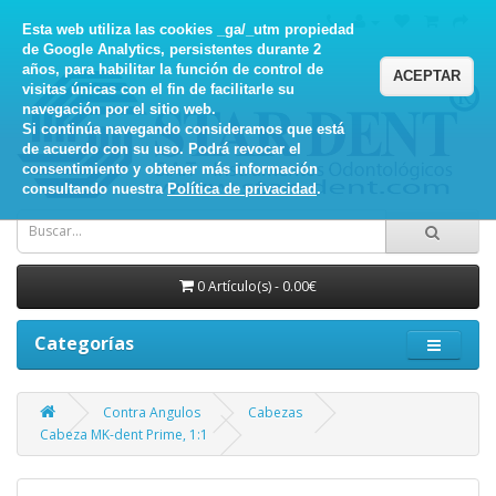
Esta web utiliza las cookies _ga/_utm propiedad
de Google Analytics, persistentes durante 2
años, para habilitar la función de control de
ACEPTAR
visitas únicas con el fin de facilitarle su
navegación por el sitio web.
Si continúa navegando consideramos que está
de acuerdo con su uso. Podrá revocar el
consentimiento y obtener más información
consultando nuestra
Política de privacidad
.
0 Artículo(s) - 0.00€
Categorías
Contra Angulos
Cabezas
Cabeza MK-dent Prime, 1:1