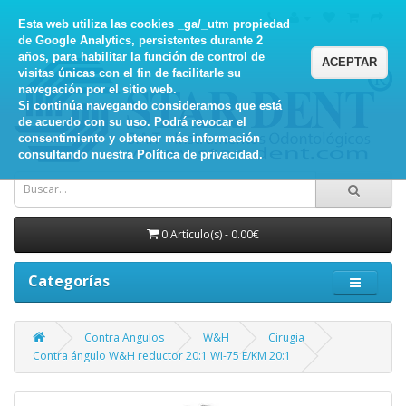
Esta web utiliza las cookies _ga/_utm propiedad
de Google Analytics, persistentes durante 2
años, para habilitar la función de control de
ACEPTAR
visitas únicas con el fin de facilitarle su
navegación por el sitio web.
Si continúa navegando consideramos que está
de acuerdo con su uso. Podrá revocar el
consentimiento y obtener más información
consultando nuestra
Política de privacidad
.
0 Artículo(s) - 0.00€
Categorías
Contra Angulos
W&H
Cirugia
Contra ángulo W&H reductor 20:1 WI-75 E/KM 20:1