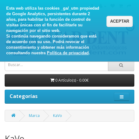
Esta web utiliza las cookies _ga/_utm propiedad
de Google Analytics, persistentes durante 2
años, para habilitar la función de control de
ACEPTAR
visitas únicas con el fin de facilitarle su
navegación por el sitio web.
Si continúa navegando consideramos que está
de acuerdo con su uso. Podrá revocar el
consentimiento y obtener más información
consultando nuestra
Política de privacidad
.
0 Artículo(s) - 0.00€
Categorías
Marca
KaVo
KaVo