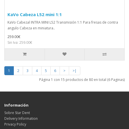
KaVo Cabeza L52 mini 1:1
KaVo Cabezal INTRA MINI L52 Transmisión 1:1 Para fresas de contra
angulo Cabeza en miniatura..
259.00€
Sin Iva: 259.00€
1
2
3
4
5
6
>
>|
Página 1 con 15 productos de 80 en total (6 Paginas)
Información
Sobre Star Dent
Delivery Information
Privacy Policy