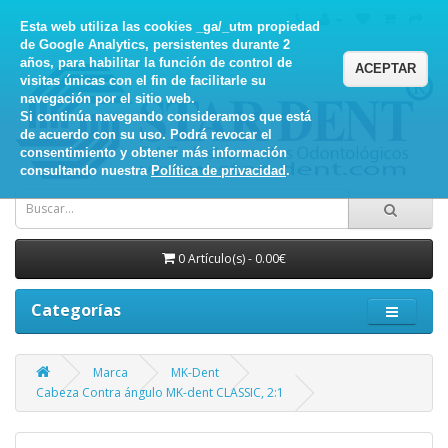
Esta web utiliza las cookies _ga/_utm propiedad
de Google Analytics, persistentes durante 2
años, para habilitar la función de control de
ACEPTAR
visitas únicas con el fin de facilitarle su
navegación por el sitio web.
Si continúa navegando consideramos que está
de acuerdo con su uso. Podrá revocar el
consentimiento y obtener más información
consultando nuestra
Política de privacidad
.
0 Artículo(s) - 0.00€
Categorías
Marca
MK-Dent
Cabeza Contra ángulo MK-dent CLASSIC, 2:1