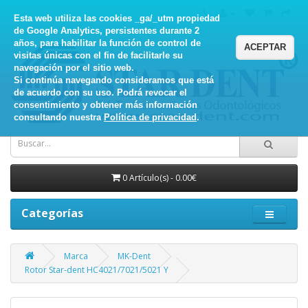
Esta web utiliza las cookies _ga/_utm propiedad
de Google Analytics, persistentes durante 2
años, para habilitar la función de control de
ACEPTAR
visitas únicas con el fin de facilitarle su
navegación por el sitio web.
Si continúa navegando consideramos que está
de acuerdo con su uso. Podrá revocar el
consentimiento y obtener más información
consultando nuestra
Política de privacidad
.
0 Artículo(s) - 0.00€
Categorías
Marca
MK-Dent
Rotor Star-dent HC4021/7021/5021 Y