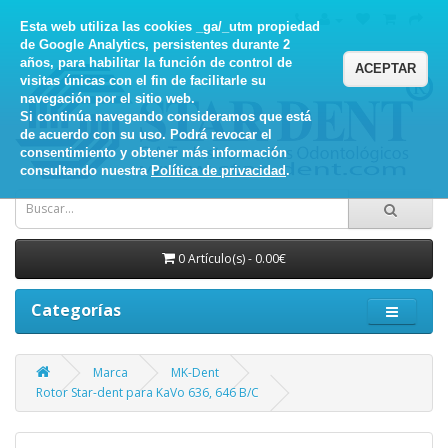
Esta web utiliza las cookies _ga/_utm propiedad
de Google Analytics, persistentes durante 2
años, para habilitar la función de control de
ACEPTAR
visitas únicas con el fin de facilitarle su
navegación por el sitio web.
Si continúa navegando consideramos que está
de acuerdo con su uso. Podrá revocar el
consentimiento y obtener más información
consultando nuestra
Política de privacidad
.
0 Artículo(s) - 0.00€
Categorías
Marca
MK-Dent
Rotor Star-dent para KaVo 636, 646 B/C