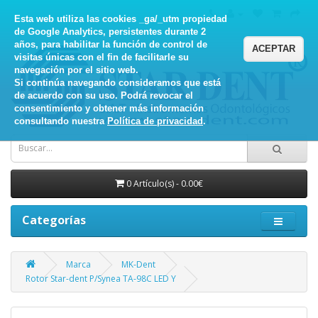
Esta web utiliza las cookies _ga/_utm propiedad
de Google Analytics, persistentes durante 2
años, para habilitar la función de control de
ACEPTAR
visitas únicas con el fin de facilitarle su
navegación por el sitio web.
Si continúa navegando consideramos que está
de acuerdo con su uso. Podrá revocar el
consentimiento y obtener más información
consultando nuestra
Política de privacidad
.
0 Artículo(s) - 0.00€
Categorías
Marca
MK-Dent
Rotor Star-dent P/Synea TA-98C LED Y