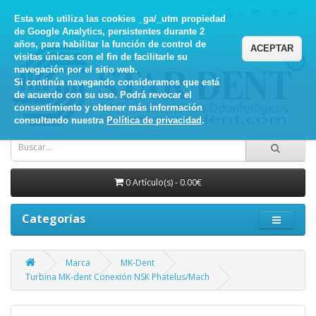
Esta web utiliza las cookies _ga/_utm propiedad
de Google Analytics, persistentes durante 2
años, para habilitar la función de control de
ACEPTAR
visitas únicas con el fin de facilitarle su
navegación por el sitio web.
Si continúa navegando consideramos que está
de acuerdo con su uso. Podrá revocar el
consentimiento y obtener más información
consultando nuestra
Política de privacidad
.
0 Artículo(s) - 0.00€
Categorías
Marca
MK-Dent
Turbina MK-dent Conexión NSK Phatelus/Mach