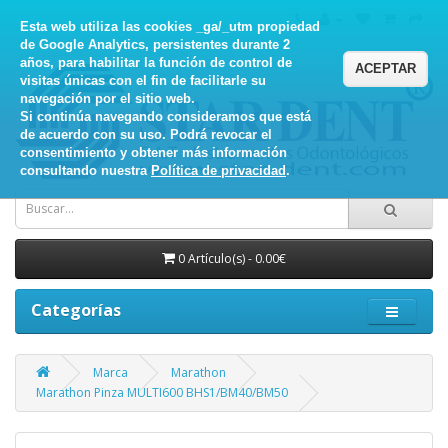
Esta web utiliza las cookies _ga/_utm propiedad
de Google Analytics, persistentes durante 2
años, para habilitar la función de control de
ACEPTAR
visitas únicas con el fin de facilitarle su
navegación por el sitio web.
Si continúa navegando consideramos que está
de acuerdo con su uso. Podrá revocar el
consentimiento y obtener más información
consultando nuestra
Política de privacidad
.
0 Artículo(s) - 0.00€
Categorías
Marca
Marathon
Marathon Pinza MULTI600 BHS1/BM40/BM50