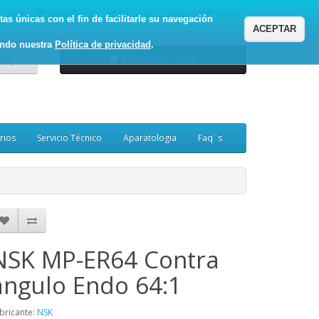
enta
Favoritos (0)
Carro de Compras
Pagar
as únicas con el fin de facilitarle su navegación
ACEPTAR
ando nuestra
Política de privacidad
.
0 Artículo(s) - 0.00€
rios
Servicio Técnico
Aparatologia
Faq¨s
NSK MP-ER64 Contra
ángulo Endo 64:1
bricante:
NSK