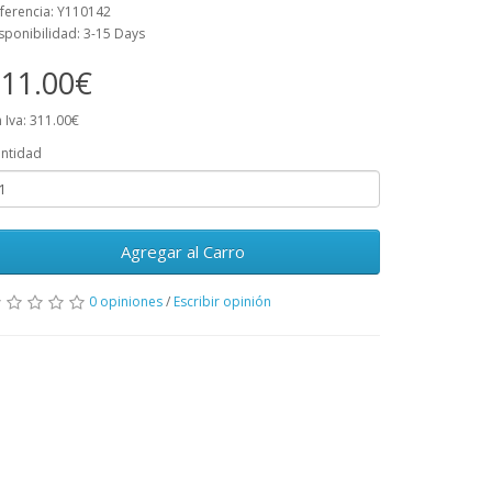
ferencia: Y110142
sponibilidad: 3-15 Days
11.00€
n Iva: 311.00€
ntidad
Agregar al Carro
0 opiniones
/
Escribir opinión