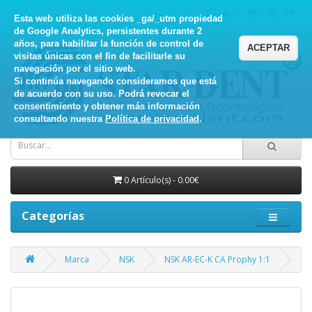
Esta web utiliza las cookies _ga/_utm propiedad
de Google Analytics, persistentes durante 2
años, para habilitar la función de control de
ACEPTAR
visitas únicas con el fin de facilitarle su
navegación por el sitio web.
Si continúa navegando consideramos que está
de acuerdo con su uso. Podrá revocar el
consentimiento y obtener más información
consultando nuestra
Política de privacidad
.
0 Artículo(s) - 0.00€
Categorías
Marca
NSK
NSK AR-EC-K CA Prophy 1:1