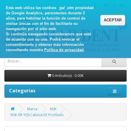
Esta web utiliza las cookies _ga/_utm propiedad
de Google Analytics, persistentes durante 2
años, para habilitar la función de control de
ACEPTAR
visitas únicas con el fin de facilitarle su
navegación por el sitio web.
Si continúa navegando consideramos que está
de acuerdo con su uso. Podrá revocar el
consentimiento y obtener más información
consultando nuestra
Política de privacidad
.
0 Artículo(s) - 0.00€
Categorías
Marca
NSK
NSK AR-Y(S) Cabeza EX Profilaxis