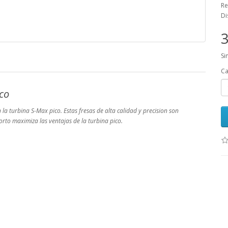
Re
Di
3
Si
Ca
co
la turbina S-Max pico. Estas fresas de alta calidad y precision son
orto maximiza las ventajas de la turbina pico.