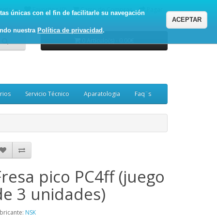
enta
Favoritos (0)
Carro de Compras
Pagar
as únicas con el fin de facilitarle su navegación
ACEPTAR
ando nuestra
Política de privacidad
.
0 Artículo(s) - 0.00€
rios
Servicio Técnico
Aparatologia
Faq¨s
Fresa pico PC4ff (juego
de 3 unidades)
bricante:
NSK