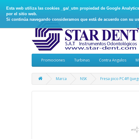
Esta web utiliza las cookies _ga/_utm propiedad de Google Analytics, 
por el sitio web.
Si continúa navegando consideramos que está de acuerdo con su us
Promociones
Turbinas
Contra Angulos
M
Marca
NSK
Fresa pico PC4ff (jue