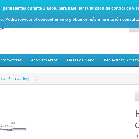
93.017.5078
Mi Cu
persistentes durante 2 años, para habilitar la función de control de visit
o. Podrá revocar el consentimiento y obtener más información consult
icromotores
Acoplamientos
Piezas de Mano
Repuestos y Acceso
go de 3 unidades)
Fa