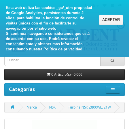
Esta web utiliza las cookies _ga/_utm propiedad
de Google Analytics, persistentes durante 2
años, para habilitar la función de control de
ACEPTAR
visitas únicas con el fin de facilitarle su
navegación por el sitio web.
Si continúa navegando consideramos que está
de acuerdo con su uso. Podrá revocar el
consentimiento y obtener más información
consultando nuestra
Política de privacidad
.
0 Artículo(s) - 0.00€
Categorías
Marca
NSK
Turbina NSK Z800WL, 21W