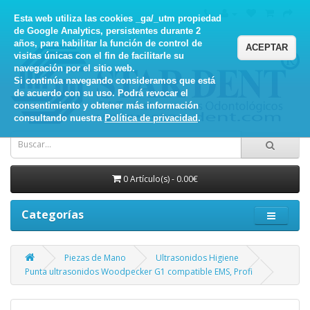
Esta web utiliza las cookies _ga/_utm propiedad
de Google Analytics, persistentes durante 2
años, para habilitar la función de control de
ACEPTAR
visitas únicas con el fin de facilitarle su
navegación por el sitio web.
Si continúa navegando consideramos que está
de acuerdo con su uso. Podrá revocar el
consentimiento y obtener más información
consultando nuestra
Política de privacidad
.
0 Artículo(s) - 0.00€
Categorías
Piezas de Mano
Ultrasonidos Higiene
Punta ultrasonidos Woodpecker G1 compatible EMS, Profi