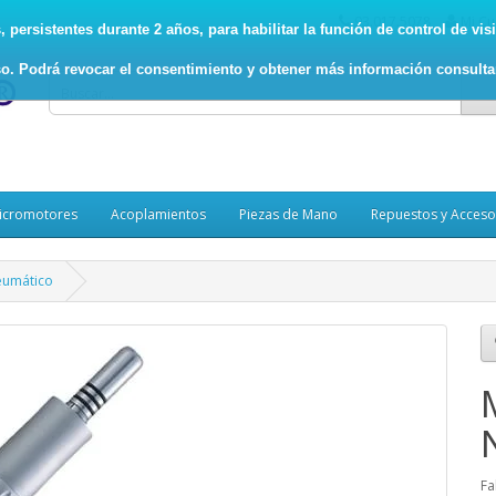
93.017.5078
Mi Cu
persistentes durante 2 años, para habilitar la función de control de visit
o. Podrá revocar el consentimiento y obtener más información consult
icromotores
Acoplamientos
Piezas de Mano
Repuestos y Acceso
eumático
Fa