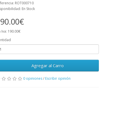
ferencia: ROT000710
sponibilidad: En Stock
90.00€
n Iva: 190.00€
ntidad
Agregar al Carro
0 opiniones
/
Escribir opinión