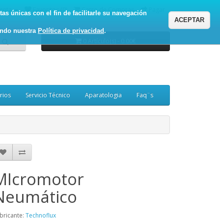
enta
Favoritos (0)
Carro de Compras
Pagar
as únicas con el fin de facilitarle su navegación
ACEPTAR
ando nuestra
Política de privacidad
.
0 Artículo(s) - 0.00€
rios
Servicio Técnico
Aparatologia
Faq¨s
MIcromotor
Neumático
bricante:
Technoflux