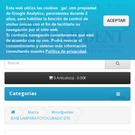
Esta web utiliza las cookies _ga/_utm propiedad
de Google Analytics, persistentes durante 2
años, para habilitar la función de control de
ACEPTAR
visitas únicas con el fin de facilitarle su
navegación por el sitio web.
Si continúa navegando consideramos que está
de acuerdo con su uso. Podrá revocar el
consentimiento y obtener más información
consultando nuestra
Política de privacidad
.
0 Artículo(s) - 0.00€
Categorías
Marca
Woodpecker
BASE LAMPARA FOTOCURADO DTE