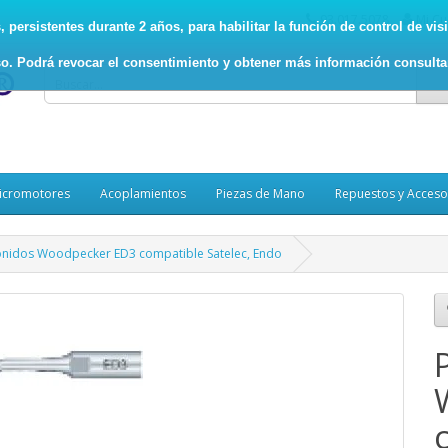
93.017.5078
Mi Cu
persistentes durante 2 años, para habilitar la función de control de visit
o. Podrá revocar el consentimiento y obtener más información consult
icromotores
Acoplamientos
Piezas de Mano
Repuestos y Acceso
sonidos Woodpecker ED3 compatible Satelec, Endo