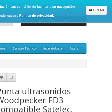
enta
Favoritos (0)
Carro de Compras
Pagar
as únicas con el fin de facilitarle su navegación
ACEPTAR
ando nuestra
Política de privacidad
.
0 Artículo(s) - 0.00€
rios
Servicio Técnico
Aparatologia
Faq¨s
Punta ultrasonidos
Woodpecker ED3
compatible Satelec,