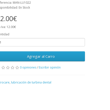
ferencia: MAN-LU1022
sponibilidad: En Stock
2.00€
n Iva: 12.00€
ntidad
Agregar al Carro
0 opiniones
/
Escribir opinión
trocare
,
lubricación de turbina dental