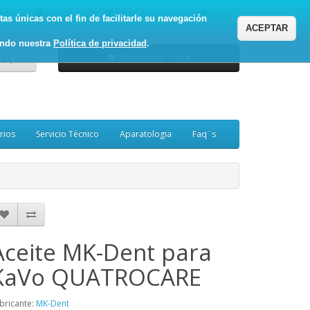
enta
Favoritos (0)
Carro de Compras
Pagar
as únicas con el fin de facilitarle su navegación
ACEPTAR
ando nuestra
Política de privacidad
.
0 Artículo(s) - 0.00€
rios
Servicio Técnico
Aparatologia
Faq¨s
Aceite MK-Dent para
KaVo QUATROCARE
bricante:
MK-Dent