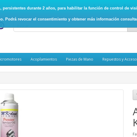
93.017.5078
Mi Cu
persistentes durante 2 años, para habilitar la función de control de visit
o. Podrá revocar el consentimiento y obtener más información consult
icromotores
Acoplamientos
Piezas de Mano
Repuestos y Acceso
Fa