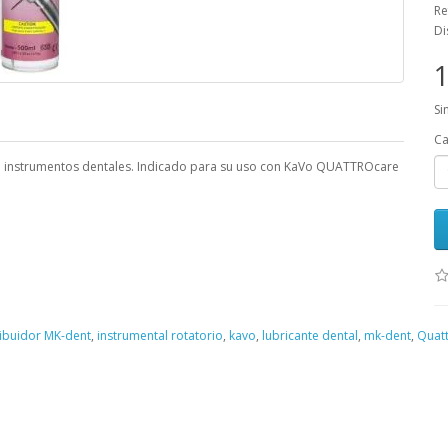
Re
Di
1
Si
Ca
o instrumentos dentales. Indicado para su uso con KaVo QUATTROcare
ribuidor MK-dent
,
instrumental rotatorio
,
kavo
,
lubricante dental
,
mk-dent
,
Quat