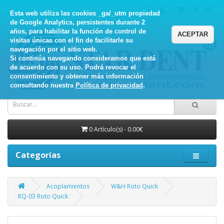
Esta web utiliza las cookies _ga/_utm propiedad
de Google Analytics, persistentes durante 2
años, para habilitar la función de control de
ACEPTAR
visitas únicas con el fin de facilitarle su
navegación por el sitio web.
Si continúa navegando consideramos que está
de acuerdo con su uso. Podrá revocar el
consentimiento y obtener más información
consultando nuestra
Política de privacidad
.
0 Artículo(s) - 0.00€
Categorías
Acoplamientos
W&H Roto Quick
RQ-03 Roto Quick