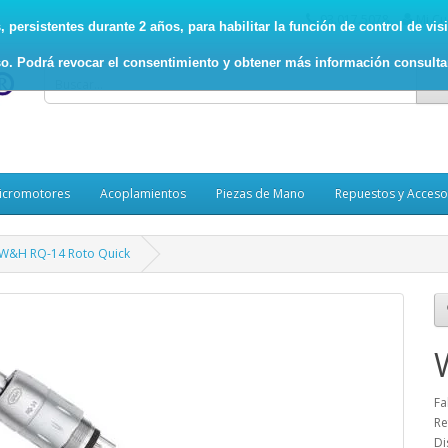
93.017.5078
Mi Cu
persistentes durante 2 años, para habilitar la función de control de visit
o. Podrá revocar el consentimiento y obtener más información consult
icromotores
Acoplamientos
Piezas de Mano
Repuestos y Acceso
W&H RQ-14 Roto Quick
Fa
Re
Di