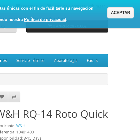
enta
Favoritos (0)
Carro de Compras
Pagar
as únicas con el fin de facilitarle su navegación
ACEPTAR
ando nuestra
Política de privacidad
.
0 Artículo(s) - 0.00€
rios
Servicio Técnico
Aparatologia
Faq¨s
W&H RQ-14 Roto Quick
bricante:
W&H
ferencia: 10401400
sponibilidad: 3-15 Days