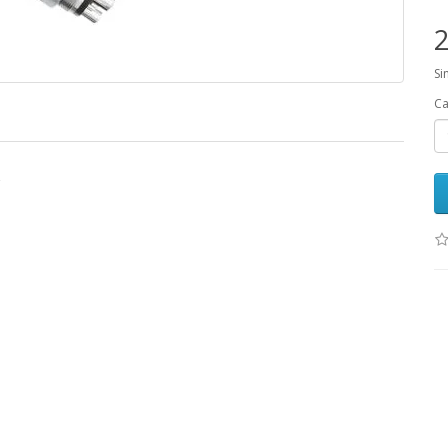
2
Si
Ca