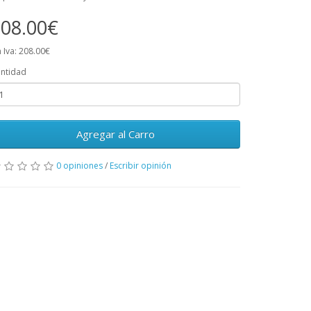
08.00€
n Iva: 208.00€
ntidad
Agregar al Carro
0 opiniones
/
Escribir opinión